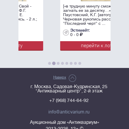
-
[«в трудную минуту сможете
загнать ее за десятку…»]
Паустовский, К.Г. [автограф].
 л.;
Черновая рукопись рассказа
"Последний черт" с ...
Эстимейт:
0 - 0
перейти к лоту
Наверх
г. Москва, Садовая-Кудринская, 25
"Антикварный центр", 2-й этаж
+7 (968) 744-64-92
info@anticvarium.ru
Аукционный дом «Антиквариум»
2013-2026, 12+ ©