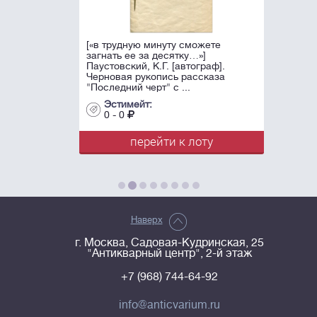
[«в трудную минуту сможете
загнать ее за десятку…»]
Паустовский, К.Г. [автограф].
Черновая рукопись рассказа
"Последний черт" с ...
Эстимейт:
0 - 0
перейти к лоту
Наверх
г. Москва, Садовая-Кудринская, 25
"Антикварный центр", 2-й этаж
+7 (968) 744-64-92
info@anticvarium.ru