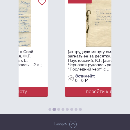
-
[«в трудную минуту сможете
загнать ее за десятку…»]
Паустовский, К.Г. [автограф].
 л.;
Черновая рукопись рассказа
"Последний черт" с ...
Эстимейт:
0 - 0
перейти к лоту
Наверх