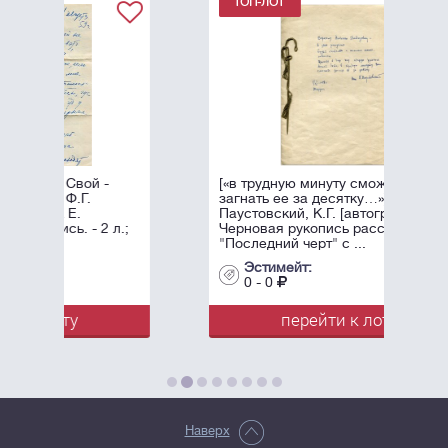
[«в трудную минуту сможете
загнать ее за десятку…»]
Паустовский, К.Г. [автограф].
Черновая рукопись рассказа
"Последний черт" с ...
Эстимейт:
0 - 0
перейти к лоту
Наверх