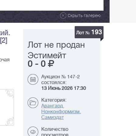
Скрыть галерею
193
ий.
Лот №
[2]
Лот не продан
Эстимейт
ючая
0
-
0
Аукцион № 147-2
состоялся:
13 Июнь 2026 17:30
Категория:
Авангард.
Нонконформизм.
Самиздат
Количество
просмотров