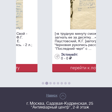
[«в трудную минуту сможете
загнать ее за десятку…»]
Паустовский, К.Г. [автограф].
Черновая рукопись рассказа
"Последний черт" с ...
Эстимейт:
0 - 0
перейти к лоту
Наверх
г. Москва, Садовая-Кудринская, 25
"Антикварный центр", 2-й этаж