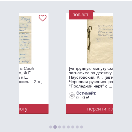
[«в трудную минуту сможете
загнать ее за десятку…»]
Паустовский, К.Г. [автограф].
л.;
Черновая рукопись рассказа
"Последний черт" с ...
Эстимейт:
0 - 0
перейти к лоту