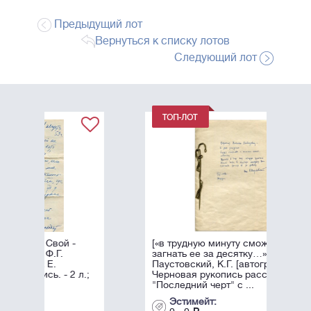
Предыдущий лот
Вернуться к списку лотов
Следующий лот
-
[«в трудную минуту сможете
загнать ее за десятку…»]
Паустовский, К.Г. [автограф].
 л.;
Черновая рукопись рассказа
"Последний черт" с ...
Эстимейт: