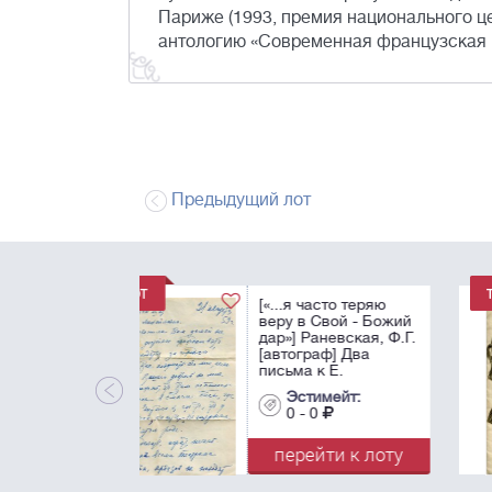
Париже (1993, премия национального ц
антологию «Современная французская п
Предыдущий лот
[«в трудную минуту
сможете загнать е
за десятку…»]
Паустовский, К.Г.
[автограф]. Черно
рукопись рассказа
Эстимейт:
"Последний черт" 
0 - 0
...
перейти к лот