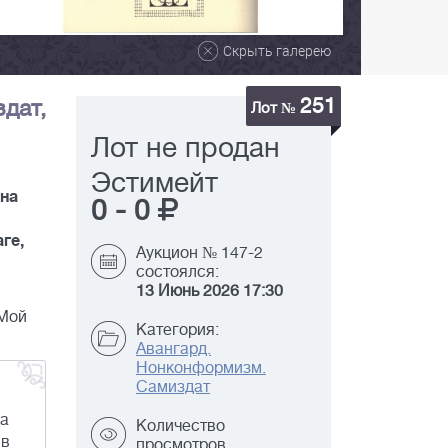
Скрыть галерею
251
здат,
Лот №
Лот не продан
Эстимейт
 на
0
-
0
ге,
Аукцион № 147-2
состоялся:
13 Июнь 2026 17:30
"Мой
Категория:
Авангард.
Нонконформизм.
Самиздат
да
Количество
 в
просмотров