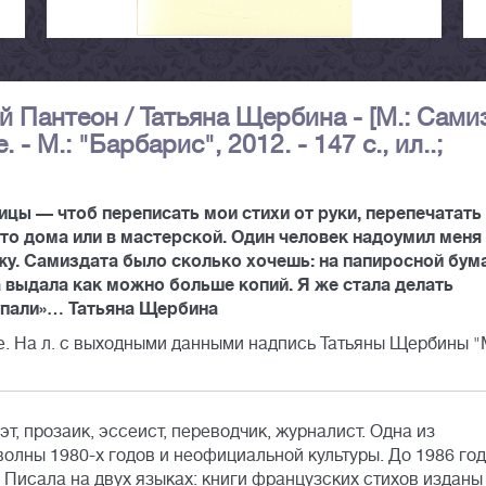
й Пантеон / Татьяна Щербина - [М.: Сами
- М.: "Барбарис", 2012. - 147 с., ил..;
цы — чтоб переписать мои стихи от руки, перепечатать
-то дома или в мастерской. Один человек надоумил меня
у. Самиздата было сколько хочешь: на папиросной бума
 выдала как можно больше копий. Я же стала делать
купали»… Татьяна Щербина
. На л. с выходными данными надпись Татьяны Щербины 
эт, прозаик, эссеист, переводчик, журналист. Одна из
олны 1980-х годов и неофициальной культуры. До 1986 го
. Писала на двух языках: книги французских стихов изданы