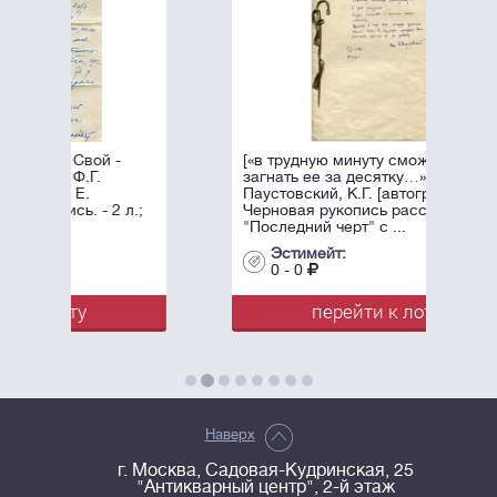
-
[«в трудную минуту сможете
загнать ее за десятку…»]
Паустовский, К.Г. [автограф].
 л.;
Черновая рукопись рассказа
"Последний черт" с ...
Эстимейт:
0 - 0
перейти к лоту
Наверх
г. Москва, Садовая-Кудринская, 25
"Антикварный центр", 2-й этаж