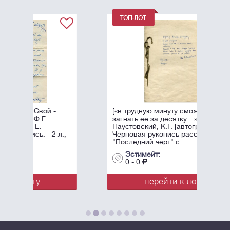
-
[«в трудную минуту сможете
загнать ее за десятку…»]
Паустовский, К.Г. [автограф].
 л.;
Черновая рукопись рассказа
"Последний черт" с ...
Эстимейт:
0 - 0
перейти к лоту