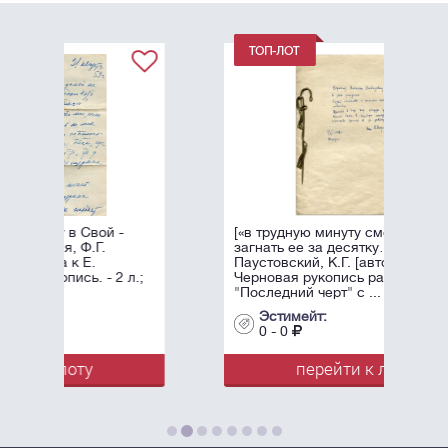
-
[«в трудную минуту сможете
загнать ее за десятку…»]
Паустовский, К.Г. [автограф].
 л.;
Черновая рукопись рассказа
"Последний черт" с ...
Эстимейт:
0 - 0
перейти к лоту