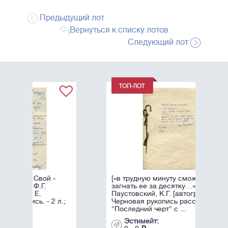
Предыдущий лот
Вернуться к списку лотов
Следующий лот
-
[«в трудную минуту сможете
загнать ее за десятку…»]
Паустовский, К.Г. [автограф].
 л.;
Черновая рукопись рассказа
"Последний черт" с ...
Эстимейт: