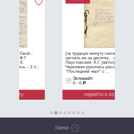
-
[«в трудную минуту сможете
загнать ее за десятку…»]
Паустовский, К.Г. [автограф].
 л.;
Черновая рукопись рассказа
"Последний черт" с ...
Эстимейт:
0 - 0
перейти к лоту
Наверх