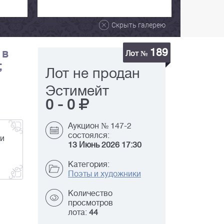
Скрыть галерею
189
 в
Лот №
;
Лот не продан
Эстимейт
0
-
0
Аукцион № 147-2
состоялся:
ди
13 Июнь 2026 17:30
Категория:
Поэты и художники
Количество
просмотров
лота:
44