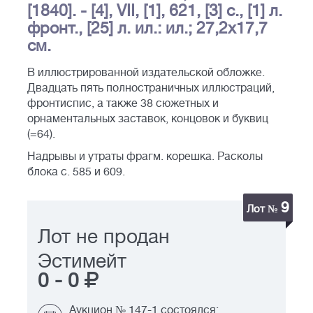
[1840]. - [4], VII, [1], 621, [3] с., [1] л.
фронт., [25] л. ил.: ил.; 27,2х17,7
см.
В иллюстрированной издательской обложке.
Двадцать пять полностраничных иллюстраций,
фронтиспис, а также 38 сюжетных и
орнаментальных заставок, концовок и буквиц
(=64).
Надрывы и утраты фрагм. корешка. Расколы
блока с. 585 и 609.
9
Лот №
Лот не продан
Эстимейт
0
-
0
Аукцион № 147-1 состоялся: