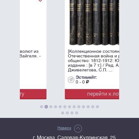
из
[Коллекционное состояние].
. -
Отечественная война и русское
общество: 1812-1912: Юбилейное
издание : [в 7 т.] / Ред. А.К.
Дживелегова, С.П. ...
Эстимейт:
0 - 0
перейти к лоту
Наверх
г. Москва, Садовая-Кудринская, 25