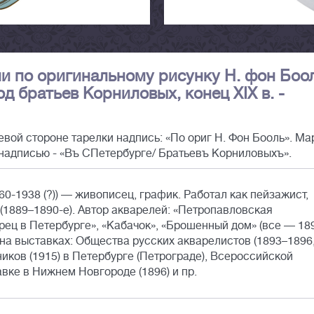
и по оригинальному рисунку Н. фон Боол
д братьев Корниловых, конец XIX в. -
вой стороне тарелки надпись: «По ориг Н. Фон Бооль». Ма
 надписью - «Въ СПетербурге/ Братьевъ Корниловыхъ».
0-1938 (?)) — живописец, график. Работал как пейзажист,
(1889–1890-е). Автор акварелей: «Петропавловская
орец в Петербурге», «Кабачок», «Брошенный дом» (все — 18
я на выставках: Общества русских акварелистов (1893–1896
иков (1915) в Петербурге (Петрограде), Всероссийской
ке в Нижнем Новгороде (1896) и пр.