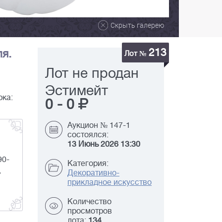
Скрыть галерею
213
я.
Лот №
Лот не продан
Эстимейт
рка:
0
-
0
Аукцион № 147-1
состоялся:
13 Июнь 2026 13:30
90-
Категория:
,
Декоративно-
прикладное искусство
Количество
просмотров
лота:
134