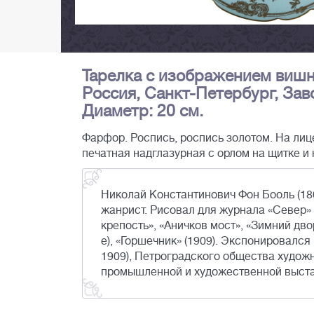
Тарелка с изображением вишн
Россия, Санкт-Петербург, Заво
Диаметр: 20 см.
Фарфор. Роспись, роспись золотом. На лице
печатная надглазурная с орлом на щитке и
Николай Константинович Фон Бооль (186
жанрист. Рисовал для журнала «Север» 
крепость», «Аничков мост», «Зимний дв
е), «Горшечник» (1909). Экспонировалс
1909), Петроградского общества художн
промышленной и художественной выстав