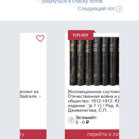
Вернуться к списку лотов
Следующий лот
 из
[Коллекционное состояние].
я. -
Отечественная война и русское
общество: 1812-1912: Юбилейное
издание : [в 7 т.] / Ред. А.К.
Дживелегова, С.П. ...
Эстимейт:
0 - 0
перейти к лоту