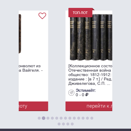
т из
[Коллекционное состояние].
ля. -
Отечественная война и русское
общество: 1812-1912: Юбилейное
издание : [в 7 т.] / Ред. А.К.
Дживелегова, С.П. ...
Эстимейт:
0 - 0
перейти к лоту