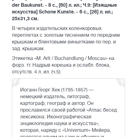
der Baukunst. - 8 с., [60] л. ил.; Ч.9: [Изящные
искусства] Schone Kunste. - 6 с., [26] л. ил.;
25х31,3 см.
В четырех издательских коленкоровых
переплетах с золотым тиснением по передним
крышкам и блинтовыми виньетками по пер. и
зад. крышкам.
Этикетка «M. Arlt / Buchandlung / Moscau» на
форз. тт. Надрыв корешка и ослабл. блока,
отсутств. 4 л. ил. (ч.5).
Иоганн Георг Хек (1795-1857) —
немецкий издатель, литограф,
картограф, географ и автор. Он
прославился своей работой «Атлас бесед
лексикона: Иконографическая
энциклопедия науки и искусства»,
которая, наряду с «Universum» Мейера,