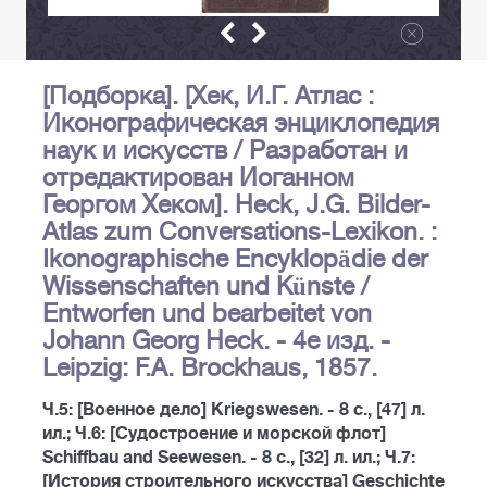
[Подборка]. [Хек, И.Г. Атлас :
Иконографическая энциклопедия
наук и искусств / Разработан и
отредактирован Иоганном
Георгом Хеком]. Heck, J.G. Bilder-
Atlas zum Conversations-Lexikon. :
Ikonographische Encyklopädie der
Wissenschaften und Künste /
Entworfen und bearbeitet von
Johann Georg Heck. - 4е изд. -
Leipzig: F.A. Brockhaus, 1857.
Ч.5: [Военное дело] Kriegswesen. - 8 с., [47] л.
ил.; Ч.6: [Судостроение и морской флот]
Schiffbau and Seewesen. - 8 с., [32] л. ил.; Ч.7:
[История строительного искусства] Geschichte