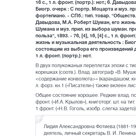
16 с., 1 л. фронт. (портр.): нот.; 6. Давы
Биогр. очерк : С портр. Моцарта и муз. 
фортепиано. - СПб.: тип. товар. "Обществ. поль
Давыдова, М.А. Роберт Шуман, его жизнь и
Шумана и муз. прил. из выбора шуман. про
польза", 1893. - 76, [4], 16, [4] с., 1 л. фр
жизнь и музыкальная деятельность : Биогр
состоящим из выбора его произведений для ф
1 л. фронт. (портр.): нот.
В двух полукожаных переплетах эпохи с т
корешках (соотв.). Влад. автограф «В. Мушки
<содержание конволюта>» (карандашом; кн.2
л. форз. кн.1 («Писатели») также вклеен л
Общее состояние хорошее. Редкие влад. помет
фронт. («И.А. Крылов»), книготорг. шт. на тит
1 фронт. («Н.В. Гоголь, изобр. слегка задето)
Лидия Александровна Фотиева (1881-19
деятель, личный секретарь В. И. Ленина