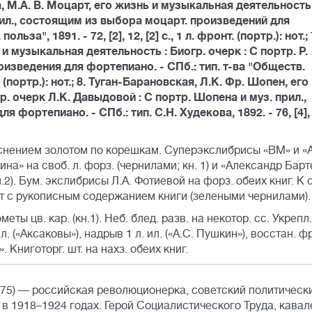
дова, М.А. В. Моцарт, его жизнь и музыкальная деятельность 
прил., состоящим из выбора моцарт. произведений для
за", 1891. - 72, [2], 12, [2] с., 1 л. фронт. (портр.): нот.; 
 музыкальная деятельность : Биогр. очерк : С портр. Р.
изведения для фортепиано. - СПб.: тип. т-ва "Обществ.
онт. (портр.): нот.; 8. Туган-Барановская, Л.К. Фр. Шопен, его
. очерк Л.К. Давыдовой : С портр. Шопена и муз. прил.,
ортепиано. - СПб.: тип. С.Н. Худекова, 1892. - 76, [4], 
иснением золотом по корешкам. Суперэкслибрисы «ВМ» и «
на» на своб. л. форз. (чернилами; кн. 1) и «Александр Барт
). Бум. экслибрисы Л.А. Фотиевой на форз. обеих книг. К 
ист с рукописным содержанием книги (зелеными чернилами).
ы цв. кар. (кн.1). Неб. блед. разв. на некотор. сс. Укрепл. 
. л. («Аксаковы»), надрыв 1 л. ил. («А.С. Пушкин»), восстан. ф
». Книготорг. шт. на нахз. обеих книг.
75) — российская революционерка, советский политическ
 в 1918–1924 годах. Герой Социалистического Труда, кавал