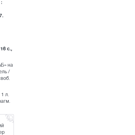
:
7.
16 с.,
АБ» на
ель /
своб.
1 л.
рагм.
ий
ер