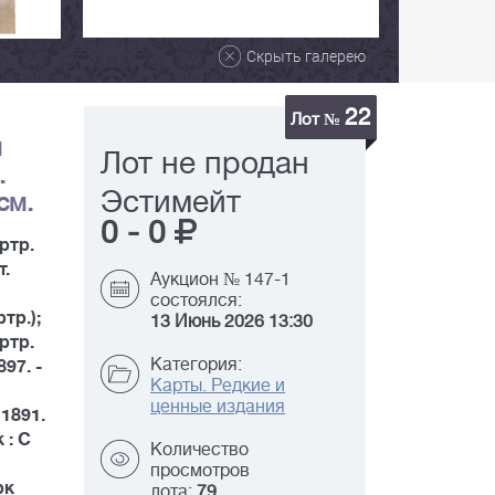
Скрыть галерею
22
Лот №
и
Лот не продан
.
Эстимейт
см.
0
-
0
ртр.
т.
Аукцион № 147-1
состоялся:
тр.);
13 Июнь 2026 13:30
ртр.
Категория:
897. -
Карты. Редкие и
ценные издания
 1891.
 : С
Количество
просмотров
рк
лота:
79