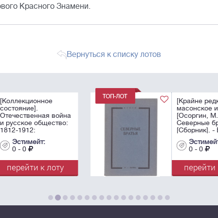
ового Красного Знамени.
Вернуться к списку лотов
[Крайне редкое
масонское издание].
йна
[Осоргин, М.А.].
о:
Северные братья :
[Сборник]. - В.·.г.·.
е :
Парижа: [б.и., 1939?].
Эстимейт:
- 128 с.; 23,5х15,8 см.
0 - 0
...
у
перейти к лоту