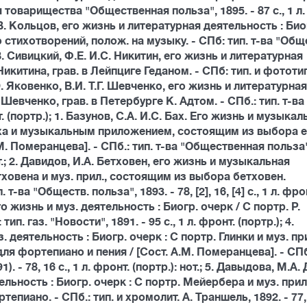
 товарищества "Общественная польза", 1895. - 87 с., 1 л.
А.В. Кольцов, его жизнь и литературная деятельность : Био
о стихотворений, полож. на музыку. - СПб: тип. т-ва "Общ
); 8. Сивицкий, Ф.Е. И.С. Никитин, его жизнь и литературная
Никитина, грав. в Лейпциге Геданом. - СПб: тип. и фототип
; 9. Яковенко, В.И. Т.Г. Шевченко, его жизнь и литературная
. Шевченко, грав. в Петербурге К. Адтом. - СПб.: тип. т-ва
т. (портр.); 1. Базунов, С.А. И.С. Бах. Его жизнь и музыкал
Баха и музыкальным приложением, состоящим из выбора 
. Померанцева]. - СПб.: тип. т-ва "Общественная польза"
: нот.; 2. Давидов, И.А. Бетховен, его жизнь и музыкальная
етховена и муз. прил., состоящим из выбора бетховен.
ва "Обществ. польза", 1893. - 78, [2], 16, [4] с., 1 л. фро
 Его жизнь и муз. деятельность : Биогр. очерк / С портр. Р.
ип. газ. "Новости", 1891. - 95 с., 1 л. фронт. (портр.); 4.
з. деятельность : Биогр. очерк : С портр. Глинки и муз. при
я фортепиано и пения / [Сост. А.М. Померанцева]. - СПб
). - 78, 16 с., 1 л. фронт. (портр.): нот.; 5. Давыдова, М.А.
ьность : Биогр. очерк : С портр. Мейербера и муз. прил
ано. - СПб.: тип. и хромолит. А. Траншель, 1892. - 77, 