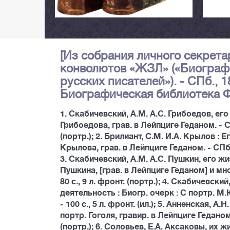
[Из собрания личного секрета
конволютов «ЖЗЛ» («Биограф
русских писателей»). - СПб., 
Биографическая библиотека Ф. П
1. Скабичевский, А.М. А.С. Грибоедов, его
Грибоедова, грав. в Лейпциге Геданом. - СПб
(портр.); 2. Брилиант, С.М. И.А. Крылов : Е
Крылова, грав. в Лейпциге Геданом. - СПб: т
3. Скабичевский, А.М. А.С. Пушкин, его жи
Пушкина, [грав. в Лейпциге Геданом] и мног
80 с., 9 л. фронт. (портр.); 4. Скабичевск
деятельность : Биогр. очерк : С портр. М.
- 100 с., 5 л. фронт. (ил.); 5. Анненская, А.
портр. Гоголя, гравир. в Лейпциге Геданом. -
(портр.); 6. Соловьев, Е.А. Аксаковы, их