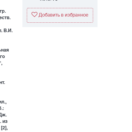
гр.
Добавить в избранное
еств.
. В.И.
ьная
его
,
нт.
л.,
.:
 Дж.
. из
[2],