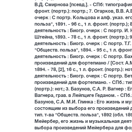
В.Д. Смирнова [псевд.]. - СПб: типография
фронт. (портр.): портр.; 7. Огарков, В.В. 
очерк : С портр. Кольцова и алф. указ. ег
польза", 1891. - 96 с., 1 л. фронт. (портр.
деятельность : Биогр. очерк : С портр. И. 
Штейна, 1893. - 78 с., 1 л. фронт. (портр.)
деятельность : Биогр. очерк : С портр. Т.Г
"Обществ. польза", 1894. - 95 с., 1 л. фрон
деятельность : Биогр. очерк : С портр. 
произведений для фортепиано / [Сост. А.М
1894. - 78, [2], 16 с., 1 л. фронт. (портр.)
деятельность : Биогр. очерк : С портр. Б
произведений для фортепиано. - СПб.: тип. т-
(портр.): нот.; 3. Базунов, С.А. Р. Вагнер :
Вагнера, грав. в Лейпциге Геданом. - СПб.: т
Базунов, С.А. М.И. Глинка : Его жизнь и му
состоящим из выбора его произведений дл
тип. т-ва "Обществ. польза", 1892 (обл. 1891
Мейербер, его жизнь и музыкальная деятел
выбора произведений Мейербера для фортепи