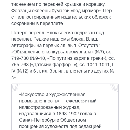
тиснением по передней крышке и корешку.
Форзацы оклеены бумагой «под мрамор». Пер.
ст. иллюстрированных издательских обложек
сохранены в переплете.
Потерт. перепл. Блок слегка подрезан под
переплет. Редкие надломы блока. Влад.
автографы на первых лл. вып. Отсутств.:
«Объявление о конкурсах жжурнала» (№7), сс.
719-730 (№9-10, «По пути из варяг в греки»), сс.
755-768 («Датский фарфор...»), сс. 1041-1041, I-
IV (№12) и 6 л. ил. 3 л. ил. вплетены из других №
№.
«Искусство и художественная
промышленность» — ежемесячный
иллюстрированный журнал,
издававшийся в 1898-1902 годах в
Санкт-Петербурге Обществом
поощрения художеств под редакцией