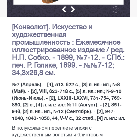
[Конволют]. Искусство и
художественная
промышленность : Ежемесячное
иллюстрированное издание / ред.
Н.П. Собко. - 1899, №7-12. - СПб.:
печ. Р. Голике, 1899. - №№7-12;
34,3х26,8 см.
№7 (Апрель). - [4], 513-622 c., [3] л. ил.: ил.; №8
(Май). - [2], VIII, 623-718 c., [5] л. ил.: ил.; №9-10
(Июнь-Июль). - [2], LXXIII-LXXVI, 731-754, 769-
850, [2] с., [4] л. ил.: ил.; №11 (Август). - [2], 851-
946, [2] л. ил.: ил.; №12 (Сентябрь). - [2], 947-
1040, 1043-1050, 44, V-V c., 32 стлб., [4] л. ил.: ил.
В полукожаном переплете эпохи с
художественным золотым и блинтовым