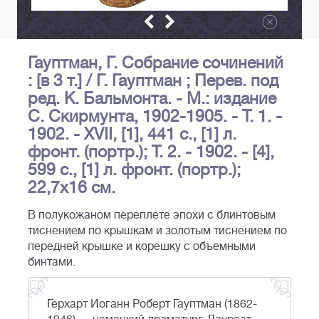
Гауптман, Г. Собрание сочинений
: [в 3 т.] / Г. Гауптман ; Перев. под
ред. К. Бальмонта. - М.: издание
С. Скирмунта, 1902-1905. - Т. 1. -
1902. - XVII, [1], 441 с., [1] л.
фронт. (портр.); Т. 2. - 1902. - [4],
599 с., [1] л. фронт. (портр.);
22,7х16 см.
В полукожаном переплете эпохи с блинтовым
тиснением по крышкам и золотым тиснением по
передней крышке и корешку с объемными
бинтами.
Герхарт Иоганн Роберт Гауптман (1862-