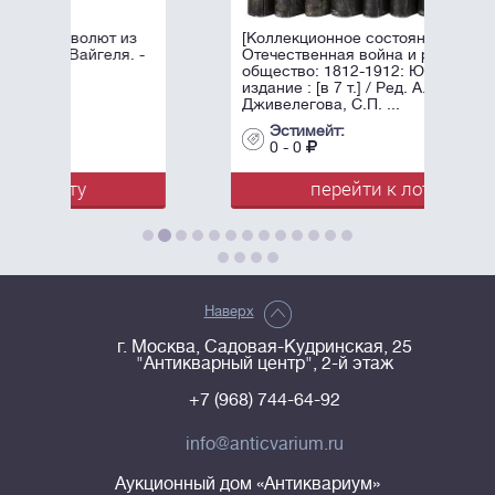
из
[Коллекционное состояние].
. -
Отечественная война и русское
общество: 1812-1912: Юбилейное
издание : [в 7 т.] / Ред. А.К.
Дживелегова, С.П. ...
Эстимейт:
0 - 0
перейти к лоту
Наверх
г. Москва, Садовая-Кудринская, 25
"Антикварный центр", 2-й этаж
+7 (968) 744-64-92
info@anticvarium.ru
Аукционный дом «Антиквариум»