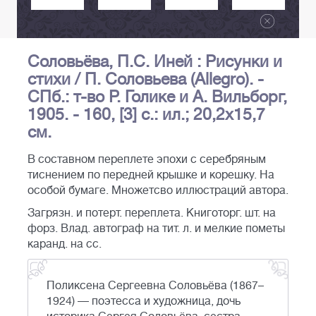
Соловьёва, П.С. Иней : Рисунки и
стихи / П. Соловьева (Allegro). -
СПб.: т-во Р. Голике и А. Вильборг,
1905. - 160, [3] с.: ил.; 20,2х15,7
см.
В составном переплете эпохи с серебряным
тиснением по передней крышке и корешку. На
особой бумаге. Множетсво иллюстраций автора.
Загрязн. и потерт. переплета. Книготорг. шт. на
форз. Влад. автограф на тит. л. и мелкие пометы
каранд. на сс.
Поликсена Сергеевна Соловьёва (1867–
1924) — поэтесса и художница, дочь