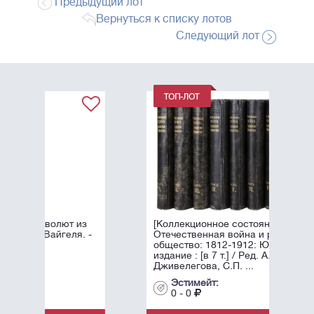
Предыдущий лот
Вернуться к списку лотов
Следующий лот
т из
[Коллекционное состояние].
ля. -
Отечественная война и русское
общество: 1812-1912: Юбилейное
издание : [в 7 т.] / Ред. А.К.
Дживелегова, С.П. ...
Эстимейт:
0 - 0