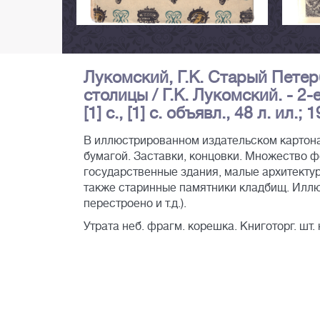
Лукомский, Г.К. Старый Петер
столицы / Г.К. Лукомский. - 2-е
[1] с., [1] с. объявл., 48 л. ил.;
В иллюстрированном издательском картон
бумагой. Заставки, концовки. Множество 
государственные здания, малые архитектурн
также старинные памятники кладбищ. Илл
перестроено и т.д.).
Утрата неб. фрагм. корешка. Книготорг. шт. н