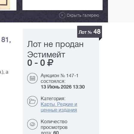
Скрыть галерею
48
Лот №
 81,
Лот не продан
Эстимейт
0
-
0
), а
Аукцион № 147-1
состоялся:
13 Июнь 2026 13:30
Категория:
Карты. Редкие и
ценные издания
Количество
просмотров
лота:
60