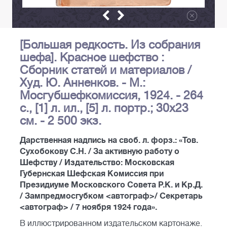
[Большая редкость. Из собрания
шефа]. Красное шефство :
Сборник статей и материалов /
Худ. Ю. Анненков. - М.:
Мосгубшефкомиссия, 1924. - 264
с., [1] л. ил., [5] л. портр.; 30х23
см. - 2 500 экз.
Дарственная надпись на своб. л. форз.: «Тов.
Сухобокову С.Н. / За активную работу о
Шефству / Издательство: Московская
Губернская Шефская Комиссия при
Президиуме Московского Совета Р.К. и Кр.Д.
/ Зампредмосгубком <автограф>/ Секретарь
<автограф> / 7 ноября 1924 года».
В иллюстрированном издательском картонаже.