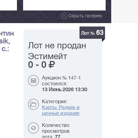
Скрыть галерею
63
нтин
Лот №
sik,
Лот не продан
 c.:
Эстимейт
0
-
0
Аукцион № 147-1
состоялся:
13 Июнь 2026 13:30
Категория:
Карты. Редкие и
ценные издания
Количество
просмотров
лота:
77