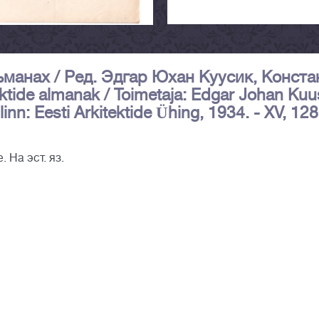
манах / Ред. Эдгар Юхан Куусик, Конста
ektide almanak / Toimetaja: Edgar Johan Kuu
llinn: Eesti Arkitektide Ühing, 1934. - XV, 128
 На эст. яз.