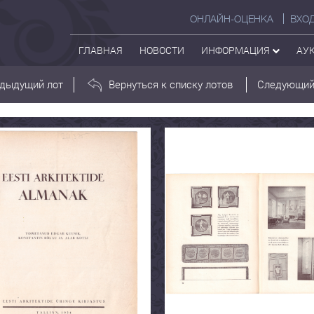
ОНЛАЙН-ОЦЕНКА
ВХО
ГЛАВНАЯ
НОВОСТИ
ИНФОРМАЦИЯ
АУ
дыдущий лот
Вернуться к списку лотов
Следующий