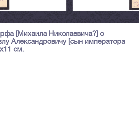
рфа [Михаила Николаевича?] о
влу Александровичу [сын императора
8х11 см.