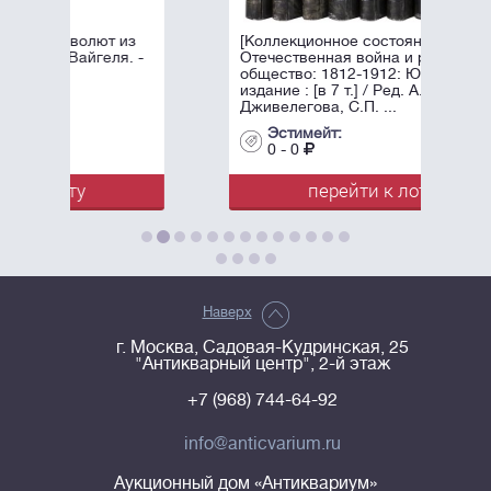
лют из
[Коллекционное состояние].
геля. -
Отечественная война и русское
общество: 1812-1912: Юбилейное
издание : [в 7 т.] / Ред. А.К.
Дживелегова, С.П. ...
Эстимейт:
0 - 0
перейти к лоту
Наверх
г. Москва, Садовая-Кудринская, 25
"Антикварный центр", 2-й этаж
+7 (968) 744-64-92
info@anticvarium.ru
Аукционный дом «Антиквариум»