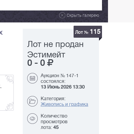
Скрыть галерею
115
х
Лот №
Лот не продан
Эстимейт
0
-
0
Аукцион № 147-1
состоялся:
,
13 Июнь 2026 13:30
Категория:
Живопись и графика
Количество
просмотров
лота:
45