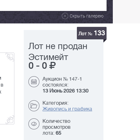
Скрыть галерею
133
Лот №
Лот не продан
Эстимейт
0
-
0
м
Аукцион № 147-1
 в
состоялся:
13 Июнь 2026 13:30
х
Категория:
Живопись и графика
Количество
просмотров
лота:
65