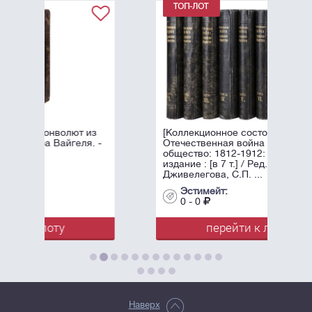
 из
[Коллекционное состояние].
я. -
Отечественная война и русское
общество: 1812-1912: Юбилейное
издание : [в 7 т.] / Ред. А.К.
Дживелегова, С.П. ...
Эстимейт:
0 - 0
перейти к лоту
Наверх