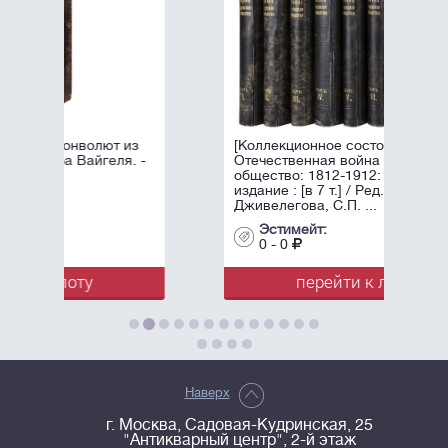
 из
[Коллекционное состояние].
я. -
Отечественная война и русское
общество: 1812-1912: Юбилейное
издание : [в 7 т.] / Ред. А.К.
Дживелегова, С.П. ...
Эстимейт:
0 - 0
перейти к лоту
Наверх
г. Москва, Садовая-Кудринская, 25
"Антикварный центр", 2-й этаж