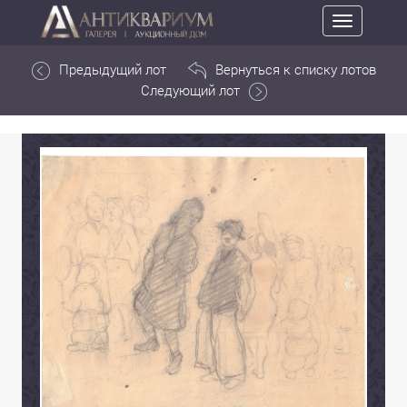
Toggle
navigation
Предыдущий лот
Вернуться к списку лотов
Следующий лот