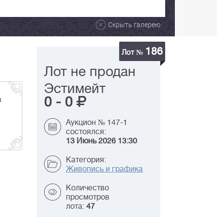
Скрыть галерею
186
Лот №
Лот не продан
Эстимейт
0
-
0
в
Аукцион № 147-1
состоялся:
13 Июнь 2026 13:30
Категория:
Живопись и графика
Количество
просмотров
лота:
47