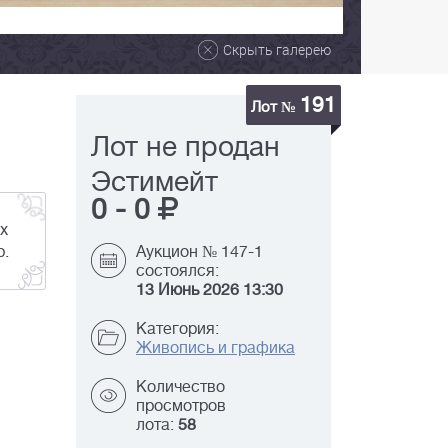
Скрыть галерею
191
Лот №
Лот не продан
Эстимейт
0
-
0
х
р.
Аукцион № 147-1
состоялся:
13 Июнь 2026 13:30
Категория:
Живопись и графика
Количество
просмотров
лота:
58