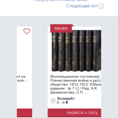
Следующий лот
[Коллекционное состояние].
Отечественная война и русское
общество: 1812-1912: Юбилейное
издание : [в 7 т.] / Ред. А.К.
Дживелегова, С.П. ...
Эстимейт:
0 - 0
перейти к лоту