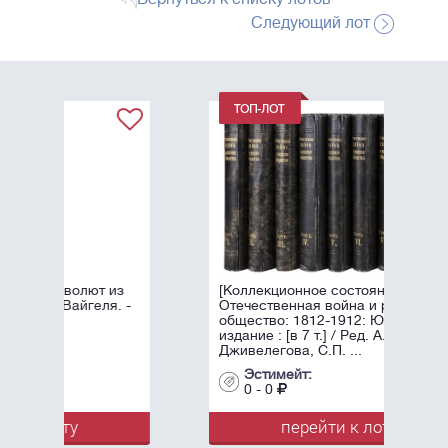
Следующий лот
из
[Коллекционное состояние].
. -
Отечественная война и русское
общество: 1812-1912: Юбилейное
издание : [в 7 т.] / Ред. А.К.
Дживелегова, С.П. ...
Эстимейт:
0 - 0
перейти к лоту