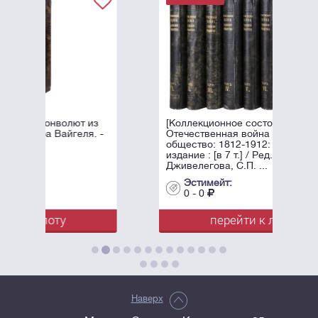
т из
[Коллекционное состояние].
ля. -
Отечественная война и русское
общество: 1812-1912: Юбилейное
издание : [в 7 т.] / Ред. А.К.
Дживелегова, С.П. ...
Эстимейт:
0 - 0
перейти к лоту
Наверх