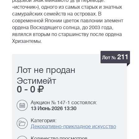
родовой знак Минамото 源 (в переводе:
«источник»), одного из самых старых и знатных
самурайских семейств на островах. В
современной Японии цветок павлонии элемент
ордена Восходящего солнца, до 2003 года,
являлся вторым по старшинству после ордена
Хризантемы.
211
Лот №
Лот не продан
Эстимейт
0
-
0
Аукцион № 147-1 состоялся:
13 Июнь 2026 13:30
Категория:
Декоративно-прикладное искусство
Количество просмотров