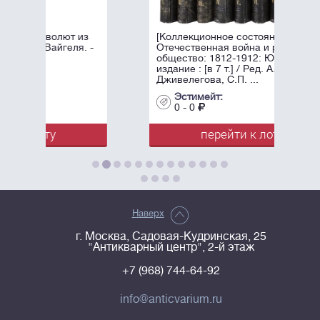
 из
[Коллекционное состояние].
я. -
Отечественная война и русское
общество: 1812-1912: Юбилейное
издание : [в 7 т.] / Ред. А.К.
Дживелегова, С.П. ...
Эстимейт:
0 - 0
перейти к лоту
Наверх
г. Москва, Садовая-Кудринская, 25
"Антикварный центр", 2-й этаж
+7 (968) 744-64-92
info@anticvarium.ru