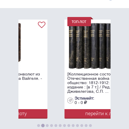
т из
[Коллекционное состояние].
ля. -
Отечественная война и русское
общество: 1812-1912: Юбилейное
издание : [в 7 т.] / Ред. А.К.
Дживелегова, С.П. ...
Эстимейт:
0 - 0
перейти к лоту