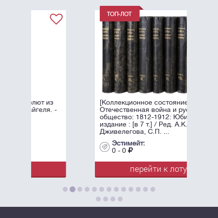
из
[Коллекционное состояние].
. -
Отечественная война и русское
общество: 1812-1912: Юбилейное
издание : [в 7 т.] / Ред. А.К.
Дживелегова, С.П. ...
Эстимейт:
0 - 0
перейти к лоту