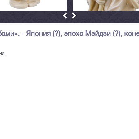
и». - Япония (?), эпоха Мэйдзи (?), кон
ии.