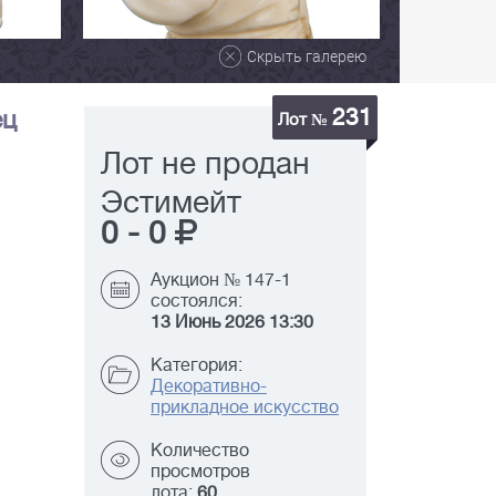
Скрыть галерею
231
ец
Лот №
Лот не продан
Эстимейт
0
-
0
Аукцион № 147-1
состоялся:
13 Июнь 2026 13:30
Категория:
Декоративно-
прикладное искусство
Количество
просмотров
лота:
60