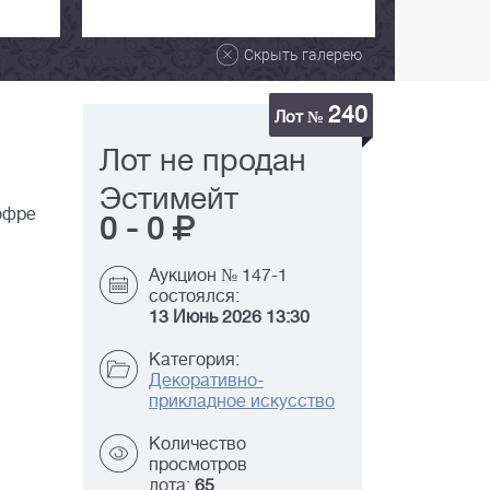
Скрыть галерею
240
Лот №
Лот не продан
Эстимейт
кофре
0
-
0
Аукцион № 147-1
состоялся:
13 Июнь 2026 13:30
Категория:
Декоративно-
прикладное искусство
Количество
просмотров
лота:
65