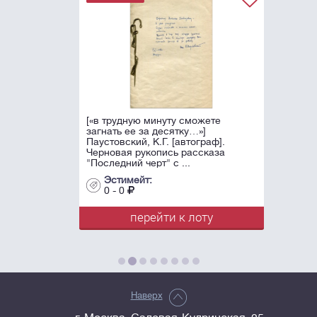
[«в трудную минуту сможете
загнать ее за десятку…»]
Паустовский, К.Г. [автограф].
Черновая рукопись рассказа
"Последний черт" с ...
Эстимейт:
0 - 0
перейти к лоту
Наверх