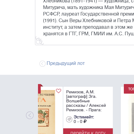
Хлебникова (1891-1941) — художница, 
Митурича, мать художника Мая Митурич
РСФСР, лауреат Государственной преми
(1991). Сын Веры Хлебниковой и Петра
институт, а затем преподавал в этом же
хранятся в ГТГ, ГРМ, ГМИИ им. А.С. П
Предыдущий лот
[Лимонов, Э.В.,
автограф]. Первая
публикация стихов
романа «Это я,
Эдичка»]. Ковчег:
литературный
Эстимейт:
журнал / под ред. А
0 - 0
Крона и Н. Бокова,
обл. ...
перейти к лот