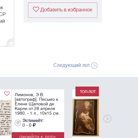
ик
Добавить в избранное
ССР
ий
Следующий лот
Драгомощенко, А.Т.,
Приходько Г. Книга-
выставка. Л.:
самиздат, 1974. 26 с.,
13. фото ил.; 13
картонажных папок.
Эстимейт:
0 - 0
перейти к лоту