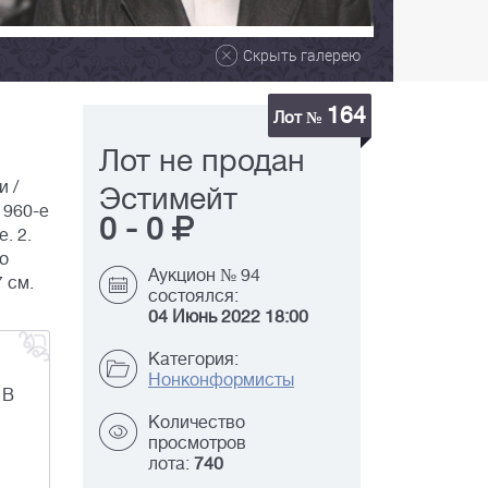
Скрыть галерею
164
Лот №
Лот не продан
и /
Эстимейт
 1960-е
0
-
0
. 2.
о
Аукцион № 94
7 см.
состоялся:
04 Июнь 2022 18:00
Категория:
Нонконформисты
 В
Количество
просмотров
лота:
740