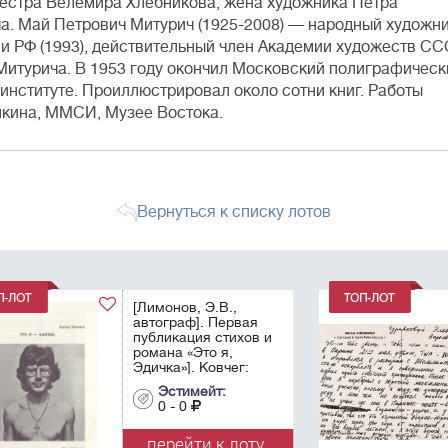
сестра Велемира Хлебникова, жена художника Петра
а. Май Петрович Митурич (1925-2008) — народный художн
и РФ (1993), действительный член Академии художеств С
 Митурича. В 1953 году окончил Московский полиграфическ
 институте. Проиллюстрировал около сотни книг. Работы
ушкина, ММСИ, Музее Востока.
Вернуться к списку лотов
Лимонов, Э.В.
[автограф]. Письмо к
 и
Елене Щаповой де
Карли от 28 апреля
1980. - 1 л., 10х15 см.
Эстимейт:
.
0 - 0
у
перейти к лоту