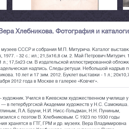
Вера Хлебникова. Фотография и каталоги
 музеев СССР и собрания М.П. Митурича. Каталог выставк
, 1977. - 32 с.: ил.; 21,5х16,8 см. 2. Май Петрович Митурич.
1 л.; 17,5х23 см. В издательской иллюстрированной обложке
владельческая надпись. Следы ретуши. Небольшой надрыв п
ова. 10 лет и 17 зим. 2012. Буклет выставки - 1 л.; 20х10,
абря 2012 года в Москве в галерее «Ковчег».
— художник. Учился в Киевском художественном училище у
да — в петербургской Академии художеств у Н.С. Самокиша.
атлиным, Л.А. Бруни, Н.И. Нисс-Гольдман, Н.Н. Пуниным,
лизился с поэтом В. Хлебниковым. С 1923 по 1930 годы
я хранятся в ГТГ, ГРМ и др. музеях. Вера Владимировна