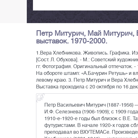
Петр Митурич, Май Митурич, 
выставок. 1970-2000.
1.Вера Хлебникова. Живопись. Графика. Из
[Сост. Л. Обухова]. - М.: Советский художник
гг. Фотография. Оригинальный отпечаток. - 
На обороте штамп: «А.Бачурин Ретушь» и 
левому краю. 3. Петр Митурич и Вера Хлебник
Выставка проходила с 20 октября по 16 дек
Петр Васильевич Митурич (1887-1956) 
И.Ф. Селезнева (1906-1909); с 1909 го
1910-е-1920-е годы был близок с В.Е. Т
футуристами. В начале 1920-х годов сб
преподавал во ВХУТЕМАСе. Произведени