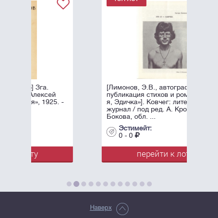
[Лимонов, Э.В., автограф]. Первая
й
публикация стихов и романа «Это
. -
я, Эдичка»]. Ковчег: литературный
журнал / под ред. А. Крона и Н.
Бокова, обл. ...
Эстимейт:
0 - 0
перейти к лоту
Наверх