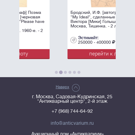
Поэма
Бродский, И.Ф. [автограф] Рисунки
овая
"My Ideal", сделанные в квартире
e have
Виктора [Мики] Голышева. 1960-е.
Москва, Тишинка. - 2 л.; 29х21 см.
е. - 2
Эстимейт:
250000 - 400000
перейти к лоту
Наверх
г. Москва, Садовая-Кудринская, 25
"Антикварный центр", 2-й этаж
+7 (968) 744-64-92
info@anticvarium.ru
Аукционный дом «Антиквариум»