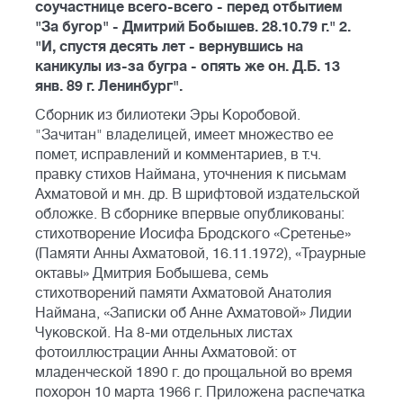
соучастнице всего-всего - перед отбытием
"За бугор" - Дмитрий Бобышев. 28.10.79 г." 2.
"И, спустя десять лет - вернувшись на
каникулы из-за бугра - опять же он. Д.Б. 13
янв. 89 г. Ленинбург".
Сборник из билиотеки Эры Коробовой.
"Зачитан" владелицей, имеет множество ее
помет, исправлений и комментариев, в т.ч.
правку стихов Наймана, уточнения к письмам
Ахматовой и мн. др. В шрифтовой издательской
обложке. В сборнике впервые опубликованы:
стихотворение Иосифа Бродского «Сретенье»
(Памяти Анны Ахматовой, 16.11.1972), «Траурные
октавы» Дмитрия Бобышева, семь
стихотворений памяти Ахматовой Анатолия
Наймана, «Записки об Анне Ахматовой» Лидии
Чуковской. На 8-ми отдельных листах
фотоиллюстрации Анны Ахматовой: от
младенческой 1890 г. до прощальной во время
похорон 10 марта 1966 г. Приложена распечатка